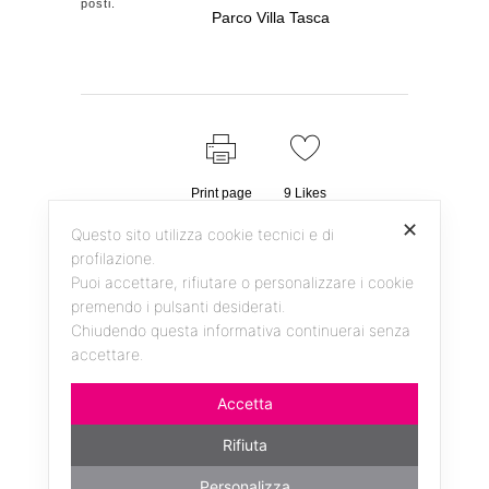
posti.
Parco Villa Tasca
Print page
9
Likes
✕
Questo sito utilizza cookie tecnici e di
profilazione.
Puoi accettare, rifiutare o personalizzare i cookie
premendo i pulsanti desiderati.
Chiudendo questa informativa continuerai senza
accettare.
Accetta
Facebook
Instagram
YouTube
Rifiuta
Personalizza