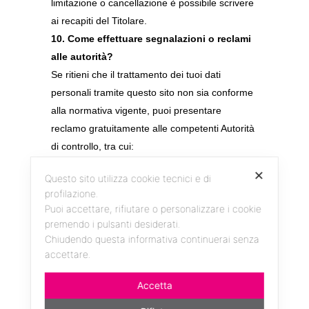
limitazione o cancellazione è possibile scrivere
ai recapiti del Titolare.
10. Come effettuare segnalazioni o reclami
alle autorità?
Se ritieni che il trattamento dei tuoi dati
personali tramite questo sito non sia conforme
alla normativa vigente, puoi presentare
reclamo gratuitamente alle competenti Autorità
di controllo, tra cui:
Il Garante o l’Autorità per la protezione dei
✕
Questo sito utilizza cookie tecnici e di
dati personali del tuo Stato di cittadinanza o
profilazione.
residenza;
Puoi accettare, rifiutare o personalizzare i cookie
11. Come ti informiamo sulle modifiche a
premendo i pulsanti desiderati.
questa informativa?
Chiudendo questa informativa continuerai senza
La presente informativa è soggetta a revisione
accettare.
periodica per adeguamento normativo o
Accetta
modifica dei servizi offerti tramite il sito. Ogni
variazione significativa sarà comunicata tramite