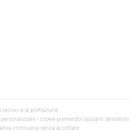
e tecnici e di profilazione.
o personalizzare i cookie premendo i pulsanti desiderati.
Facebook
Instagram
YouTube
tiva continuerai senza accettare.