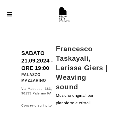
Francesco
SABATO
Taskayali,
21.09.
2024
-
Larissa Giers |
ORE 19:00
PALAZZO
Weaving
MAZZARINO
sound
Via Maqueda, 383,
90133 Palermo PA
Musiche originali per
pianoforte e cristalli
Concerto su invito