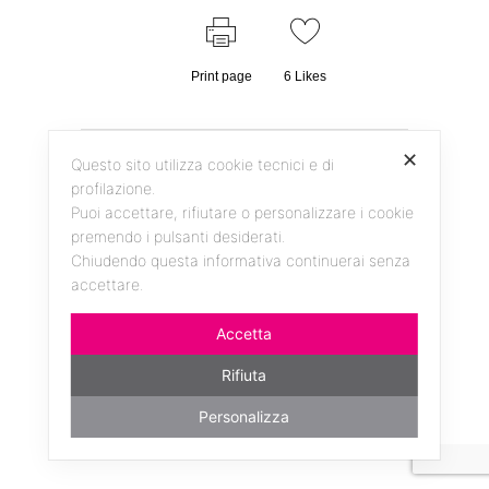
Print page
6
Likes
✕
Questo sito utilizza cookie tecnici e di
profilazione.
Puoi accettare, rifiutare o personalizzare i cookie
premendo i pulsanti desiderati.
Chiudendo questa informativa continuerai senza
accettare.
Facebook
Instagram
YouTube
Accetta
Rifiuta
Personalizza
da un'idea di ANDREAS KERN - realizzato da
millemila