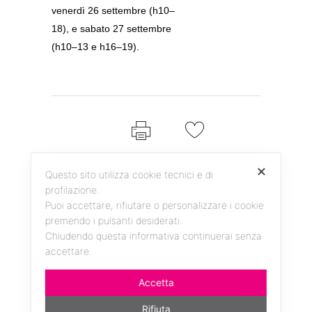
venerdì 26 settembre (h10–
18), e sabato 27 settembre
(h10–13 e h16–19).
Print page
2
Likes
✕
Questo sito utilizza cookie tecnici e di
profilazione.
Puoi accettare, rifiutare o personalizzare i cookie
premendo i pulsanti desiderati.
Chiudendo questa informativa continuerai senza
accettare.
Accetta
Facebook
Instagram
YouTube
Rifiuta