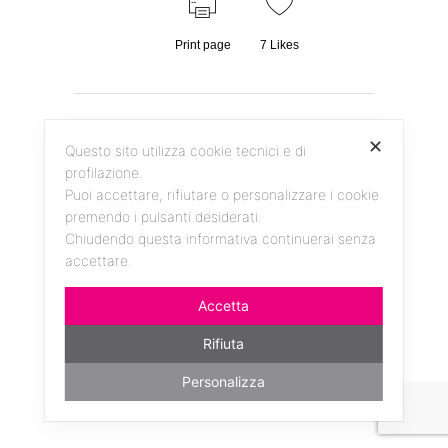
Print page
7
Likes
✕
Questo sito utilizza cookie tecnici e di
profilazione.
Puoi accettare, rifiutare o personalizzare i cookie
premendo i pulsanti desiderati.
Chiudendo questa informativa continuerai senza
Facebook
Instagram
YouTube
accettare.
Accetta
Rifiuta
da un'idea di ANDREAS KERN - realizzato da
millemila
Personalizza