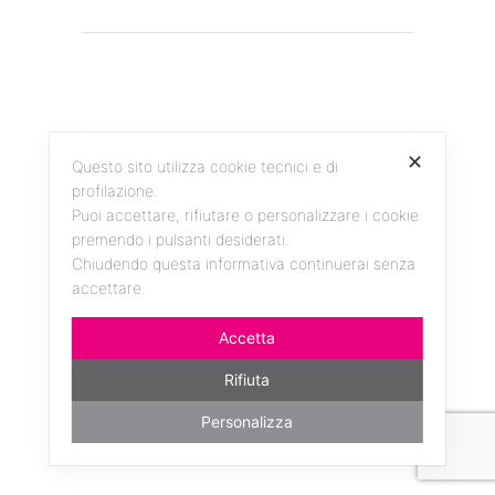
✕
Questo sito utilizza cookie tecnici e di
profilazione.
Facebook
Instagram
YouTube
Puoi accettare, rifiutare o personalizzare i cookie
premendo i pulsanti desiderati.
Chiudendo questa informativa continuerai senza
accettare.
da un'idea di ANDREAS KERN - realizzato da
millemila
Accetta
Rifiuta
Personalizza