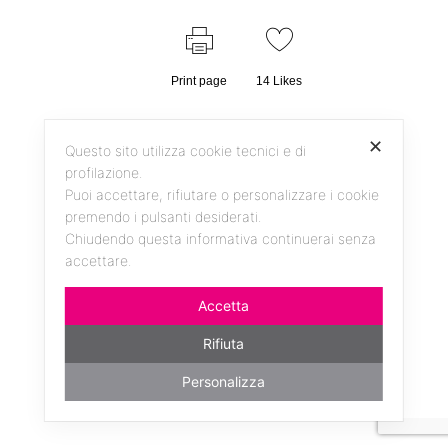
Print page
14
Likes
✕
Questo sito utilizza cookie tecnici e di
profilazione.
Puoi accettare, rifiutare o personalizzare i cookie
premendo i pulsanti desiderati.
Chiudendo questa informativa continuerai senza
accettare.
Facebook
Instagram
YouTube
Accetta
Rifiuta
Personalizza
da un'idea di ANDREAS KERN - realizzato da
millemila